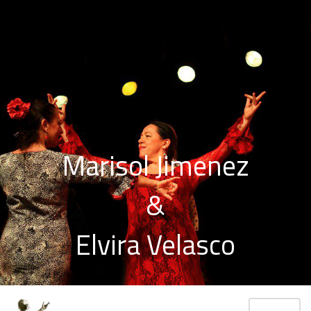
Marisol Jimenez
&
Elvira Velasco