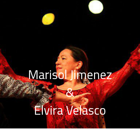
Marisol Jimenez
&
Elvira Velasco